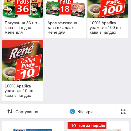
Пакування 36 шт -
Ароматизована
100% Арабіка
кава в чалдах
кава в чалдах
упаковки 100 шт -
Rene для
Rene для
кава в чалдах
кавоварок Philips
кавоварок Philips
Rene для
Senseo
Senseo
кавоварок Philips
Senseo
100% Арабіка
упаковки 10 шт -
кава в чалдах
Rene для
кавоварок Philips
Senseo
Сортування
0
Фільтри