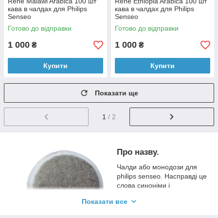
Rene Malawi Arabica 100 шт
Rene Ethiopia Arabica 100 шт
кава в чалдах для Philips
кава в чалдах для Philips
Senseo
Senseo
Готово до відправки
Готово до відправки
1 000
1 000
₴
₴
Купити
Купити
Показати ще
1
/ 2
Про назву.
Чалди або монодози для
philips senseo.
Насправді це
слова синоніми і
позначають порцію меленої
Показати все
кави у спеціальному фільтр-
пакеті.