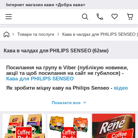
Інтернет магазин кави «Добра кава»
Товари та послуги
Кава в чалдах для PHILIPS SENSEO 
Кава в чалдах для PHILIPS SENSEO (62мм)
Посилання на групу в Viber (публікую новинки,
акції та щоб посилання на сайт не губилося) -
Кава для PHILIPS SENSEO
Як зробити міцну каву на Philips Senseo -
відео
Інструкція
В
идалення
накипу кавоварки Philips
Senseo.
Показати все