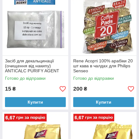
Засіб для декальцинації
Rene Асорті 100% арабіки 20
(очищення від накипу)
шт кава в чалдах для Philips
ANTICALC PURIFY AGENT
Senseo
(порошок), 15 г
Готово до відправки
Готово до відправки
15
200
₴
₴
Купити
Купити