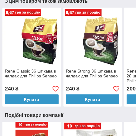
З цим товаром також замовляють
Rene Classic 36 шт кава в
Rene Strong 36 шт кава в
Rene
чалдах для Philips Senseo
чалдах для Philips Senseo
20 ш
Phil
240
240
200
₴
₴
Купити
Купити
Подібні товари компанії