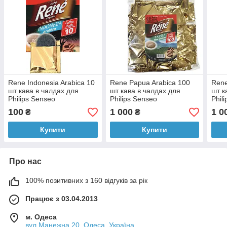
Rene Indonesia Arabica 10
Rene Papua Arabica 100
Rene
шт кава в чалдах для
шт кава в чалдах для
шт к
Philips Senseo
Philips Senseo
Phil
100
1 000
1 0
₴
₴
Купити
Купити
Про нас
100% позитивних з 160 відгуків за рік
Працює з 03.04.2013
м. Одеса
вул.Манежна 20, Одеса, Україна