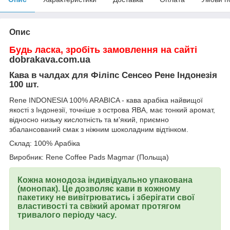
Опис
Будь ласка, зробіть замовлення на сайті
dobrakava.com.ua
Кава в чалдах для Філіпс Сенсео Рене Індонезія
100 шт.
Rene INDONESIA 100% ARABICA - кава арабіка найвищої
якості з Індонезії, точніше з острова ЯВА, має тонкий аромат,
відносно низьку кислотність та м'який, приємно
збалансований смак з ніжним шоколадним відтінком.
Склад: 100% Арабіка
Виробник: Rene Coffee Pads Magmar (Польща)
Кожна монодоза індивідуально упакована
(монопак). Це дозволяє кави в кожному
пакетику не вивітрюватись і зберігати свої
властивості та свіжий аромат протягом
тривалого періоду часу.