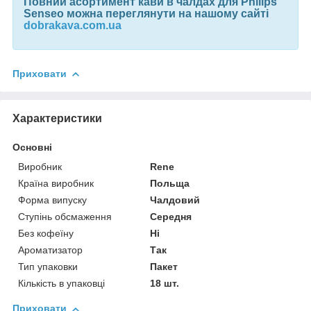
Повний асортимент кави в чалдах для Philips
Senseo можна переглянути на нашому сайті
dobrakava.com.ua
Приховати
Характеристики
Основні
Виробник
Rene
Країна виробник
Польща
Форма випуску
Чалдовий
Ступінь обсмаження
Середня
Без кофеїну
Ні
Ароматизатор
Так
Тип упаковки
Пакет
Кількість в упаковці
18 шт.
Приховати