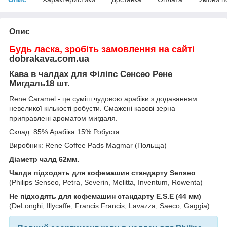
Опис
Будь ласка, зробіть замовлення на сайті
dobrakava.com.ua
Кава в чалдах для Філіпс Сенсео Рене
Мигдаль18 шт.
Rene Caramel - це суміш чудовою арабіки з додаванням
невеликої кількості робусти.
Смажені кавові зерна
приправлені ароматом мигдаля.
Склад: 85% Арабіка 15% Робуста
Виробник: Rene Coffee Pads Magmar (Польща)
Діаметр чалд 62мм.
Чалди підходять для кофемашин стандарту Senseo
(Philips Senseo, Petra, Severin, Melitta, Inventum, Rowenta)
Не підходять для кофемашин стандарту E.S.E (44 мм)
(DeLonghi, Illycaffе, Francis Francis, Lavazza, Saeco, Gaggia)