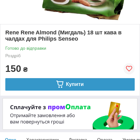
Rene Rene Almond (Мигдаль) 18 шт кава в
чалдах для Philips Senseo
Готово до відправки
Роздріб
150
₴
Купити
Опис
Характеристики
Доставка
Оплата
Умови п