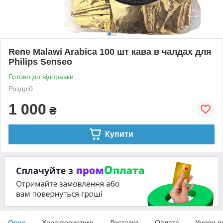
Rene Malawi Arabica 100 шт кава в чалдах для
Philips Senseo
Готово до відправки
Роздріб
1 000
₴
Купити
Опис
Характеристики
Доставка
Оплата
Умови п