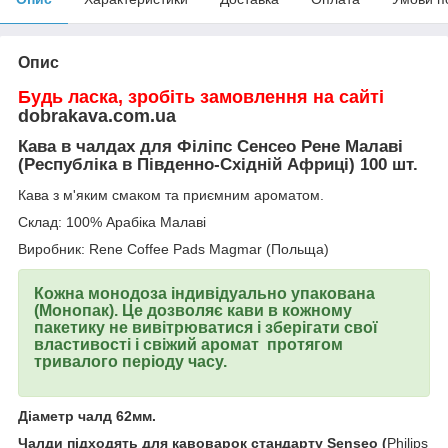
Опис
Будь ласка, зробіть замовлення на сайті
dobrakava.com.ua
Кава в чалдах для Філіпс Сенсео Рене
Малаві
(Республіка в Південно-Східній Африці)
100 шт.
Кава з м'яким смаком та приємним ароматом.
Склад: 100% Арабіка
Малаві
Виробник: Rene Coffee Pads Magmar (Польща)
Кожна
монодоза індивідуально упакована
(Монопак). Це дозволяє кави в кожному
пакетику не вивітрюватися і зберігати свої
властивості і свіжий аромат
протягом
тривалого періоду часу.
Діаметр чалд 62мм.
Чалди підходять для кавоварок стандарту Senseo (
Philips