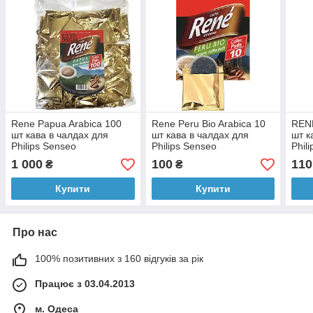
Rene Papua Arabica 100
Rene Peru Bio Arabica 10
RENE
шт кава в чалдах для
шт кава в чалдах для
шт к
Philips Senseo
Philips Senseo
Phil
1 000
100
110
₴
₴
Купити
Купити
Про нас
100% позитивних з 160 відгуків за рік
Працює з 03.04.2013
м. Одеса