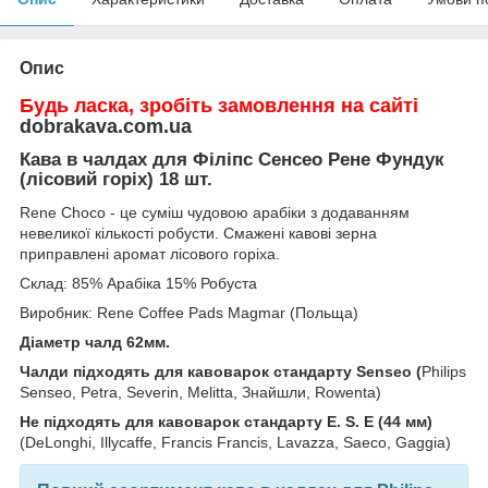
Опис
Будь ласка, зробіть замовлення на сайті
dobrakava.com.ua
Кава в чалдах для Філіпс Сенсео Рене Фундук
(лісовий горіх) 18 шт.
Rene Choco - це суміш чудовою арабіки з додаванням
невеликої кількості робусти.
Смажені кавові зерна
приправлені аромат лісового горіха.
Склад: 85% Арабіка 15% Робуста
Виробник: Rene Coffee Pads Magmar (Польща)
Діаметр чалд 62мм.
Чалди підходять для кавоварок стандарту Senseo (
Philips
Senseo, Petra, Severin, Melitta, Знайшли, Rowenta)
Не підходять для кавоварок стандарту E. S. E (44 мм)
(DeLonghi, Illycaffе, Francis Francis, Lavazza, Saeco, Gaggia)