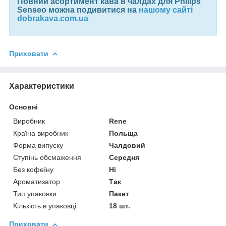
Повний асортимент
кава в чалдах для Philips
Senseo можна подивитися на
нашому сайті
dobrakava.com.ua
Приховати
Характеристики
Основні
Виробник
Rene
Країна виробник
Польща
Форма випуску
Чалдовий
Ступінь обсмаження
Середня
Без кофеїну
Ні
Ароматизатор
Так
Тип упаковки
Пакет
Кількість в упаковці
18 шт.
Приховати