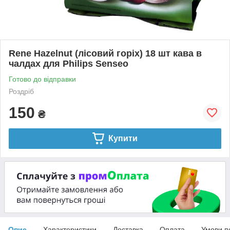
Rene Hazelnut (лісовий горіх) 18 шт кава в
чалдах для Philips Senseo
Готово до відправки
Роздріб
150
₴
Купити
Опис
Характеристики
Доставка
Оплата
Умови п