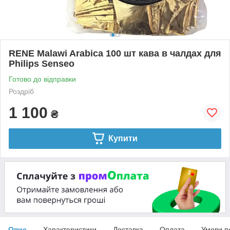
RENE Malawi Arabica 100 шт кава в чалдах для
Philips Senseo
Готово до відправки
Роздріб
1 100
₴
Купити
Опис
Характеристики
Доставка
Оплата
Умови п