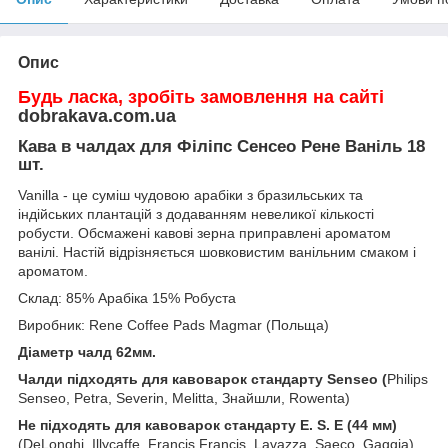
Опис
Будь ласка, зробіть замовлення на сайті
dobrakava.com.ua
Кава в чалдах для Філіпс Сенсео Рене Ваніль 18
шт.
Vanilla - це суміш чудовою арабіки з бразильських та
індійських плантацій з додаванням невеликої кількості
робусти. Обсмажені кавові зерна приправлені ароматом
ванілі. Настій відрізняється шовковистим ванільним смаком і
ароматом.
Склад: 85% Арабіка 15% Робуста
Виробник: Rene Coffee Pads Magmar (Польща)
Діаметр чалд 62мм.
Чалди підходять для кавоварок стандарту Senseo (
Philips
Senseo, Petra, Severin, Melitta, Знайшли, Rowenta)
Не підходять для кавоварок стандарту E. S. E (44 мм)
(DeLonghi, Illycaffе, Francis Francis, Lavazza, Saeco, Gaggia)