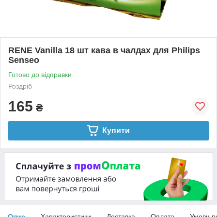
RENE Vanilla 18 шт кава в чалдах для Philips
Senseo
Готово до відправки
Роздріб
165
₴
Купити
Опис
Характеристики
Доставка
Оплата
Умови п