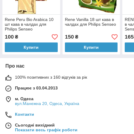
Rene Peru Bio Arabica 10
Rene Vanilla 18 шт кава в
RENE
шт кава в чалдах для
чалдах для Philips Senseo
в ча
Philips Senseo
Sen
100
150
165
₴
₴
Купити
Купити
Про нас
100% позитивних з 160 відгуків за рік
Працює з 03.04.2013
м. Одеса
вул.Манежна 20, Одеса, Україна
Контакти
Сьогодні вихідний
Показати весь графік роботи