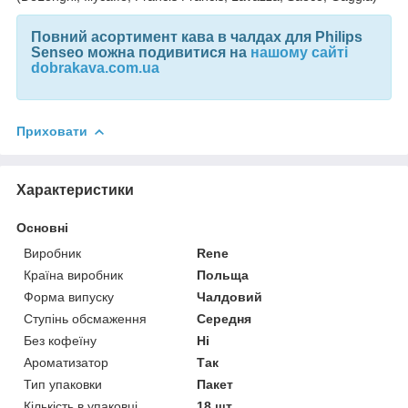
Повний асортимент
кава в чалдах для Philips
Senseo можна подивитися на
нашому сайті
dobrakava.com.ua
Приховати
Характеристики
Основні
Виробник
Rene
Країна виробник
Польща
Форма випуску
Чалдовий
Ступінь обсмаження
Середня
Без кофеїну
Ні
Ароматизатор
Так
Тип упаковки
Пакет
Кількість в упаковці
18 шт.