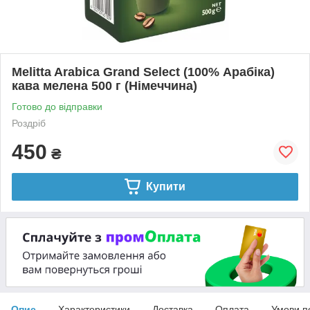
Melitta Arabica Grand Select (100% Арабіка)
кава мелена 500 г (Німеччина)
Готово до відправки
Роздріб
450
₴
Купити
Опис
Характеристики
Доставка
Оплата
Умови п