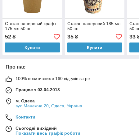
Стакан паперовий крафт
Стакан паперовий 185 мл
Стак
175 мл 50 шт
50 шт
50 ш
52
35
33
₴
₴
Купити
Купити
Про нас
100% позитивних з 160 відгуків за рік
Працює з 03.04.2013
м. Одеса
вул.Манежна 20, Одеса, Україна
Контакти
Сьогодні вихідний
Показати весь графік роботи