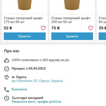
Стакан паперовий крафт
Стакан паперовий крафт
Стак
175 мл 50 шт
250 мл 50 шт
50 ш
52
70
35
₴
₴
Купити
Купити
Про нас
100% позитивних з 160 відгуків за рік
Працює з 03.04.2013
м. Одеса
вул.Манежна 20, Одеса, Україна
Контакти
Сьогодні вихідний
Показати весь графік роботи