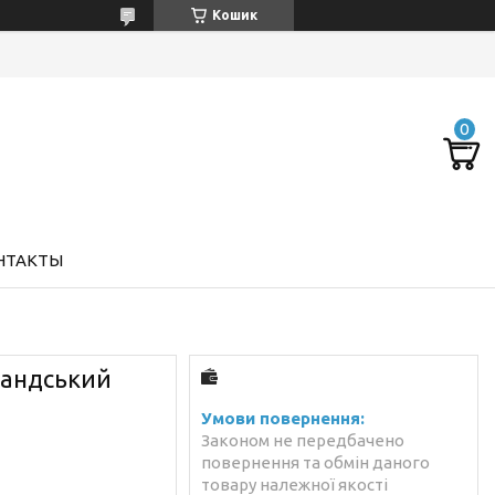
Кошик
НТАКТЫ
рландський
Законом не передбачено
повернення та обмін даного
товару належної якості