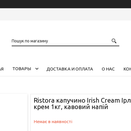
ТОВАРЫ
АЯ
ДОСТАВКА И ОПЛАТА
О НАС
КО
Ristora капучино Irish Cream І
крем 1кг, кавовий напій
Немає в наявності