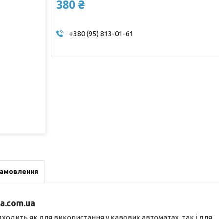
380 ₴
+380 (95) 813-01-61
замовлення
a.com.ua
дходить як для використання у кавових автоматах, так і для