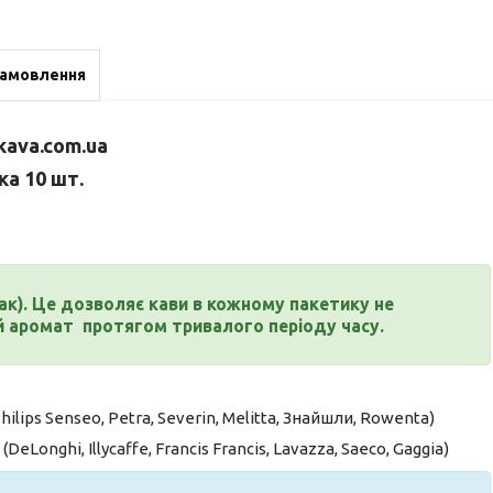
замовлення
kava.com.ua
іка
10 шт.
к). Це дозволяє кави в кожному пакетику не
ий аромат
протягом тривалого періоду часу.
hilips Senseo, Petra, Severin, Melitta, Знайшли, Rowenta)
)
(DeLonghi, Illycaffе, Francis Francis, Lavazza, Saeco, Gaggia)