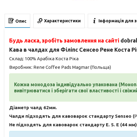
Характеристики
Інформація для 
Опис
Будь ласка, зробіть замовлення на сайті
dobra
Кава в чалдах для Філіпс Сенсео Рене
Коста Р
Склад: 100% Арабіка
Коста Ріка
Виробник: Rene Coffee Pads Magmar (Польща)
Кожна
монодоза індивідуально упакована (Монопа
вивітрюватися і зберігати свої властивості і свіж
Діаметр чалд 62мм.
Чалди підходять для кавоварок стандарту Senseo (
P
Не підходять для кавоварок стандарту E. S. E (44 мм