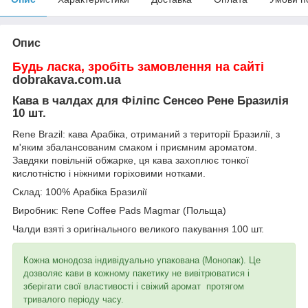
Опис
Будь ласка, зробіть замовлення на сайті
dobrakava.com.ua
Кава в чалдах для Філіпс Сенсео Рене Бразилія
10 шт.
Rene Brazil: кава Арабіка, отриманий з території Бразилії, з
м'яким збалансованим смаком і приємним ароматом.
Завдяки повільній обжарке, ця кава захоплює тонкої
кислотністю і ніжними горіховими нотками.
Склад: 100% Арабіка Бразилії
Виробник: Rene Coffee Pads Magmar (Польща)
Чалди взяті з оригінального великого пакування 100 шт.
Кожна
монодоза індивідуально упакована (Монопак). Це
дозволяє кави в кожному пакетику не вивітрюватися і
зберігати свої властивості і свіжий аромат
протягом
тривалого періоду часу.