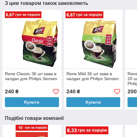
З цим товаром також замовляють
Rene Classic 36 шт кава в
Rene Mild 36 шт кава в
Rene
чалдах для Philips Senseo
чалдах для Philips Senseo
20 ш
Phil
240
240
200
₴
₴
Купити
Купити
Подібні товари компанії