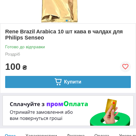
Rene Brazil Arabica 10 шт кава в чалдах для
Philips Senseo
Готово до відправки
Роздріб
100
₴
Купити
Опис
Характеристики
Доставка
Оплата
Умови п