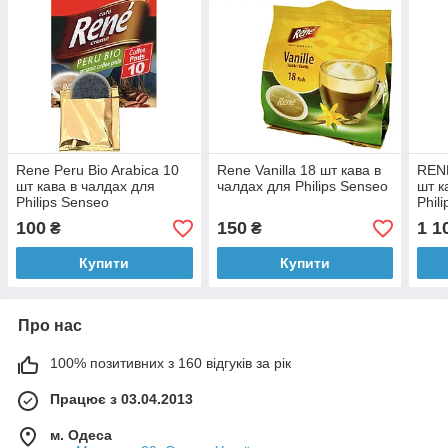
Rene Peru Bio Arabica 10
Rene Vanilla 18 шт кава в
RENE
шт кава в чалдах для
чалдах для Philips Senseo
шт к
Philips Senseo
Phil
100
150
1 1
₴
₴
Купити
Купити
Про нас
100% позитивних з 160 відгуків за рік
Працює з 03.04.2013
м. Одеса